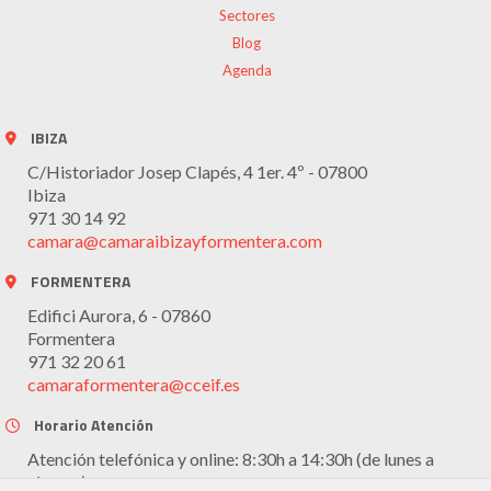
Sectores
Blog
Agenda
IBIZA
C/Historiador Josep Clapés, 4 1er. 4º - 07800
Ibiza
971 30 14 92
camara@camaraibizayformentera.com
FORMENTERA
Edifici Aurora, 6 - 07860
Formentera
971 32 20 61
camaraformentera@cceif.es
Horario Atención
Atención telefónica y online: 8:30h a 14:30h (de lunes a
viernes)