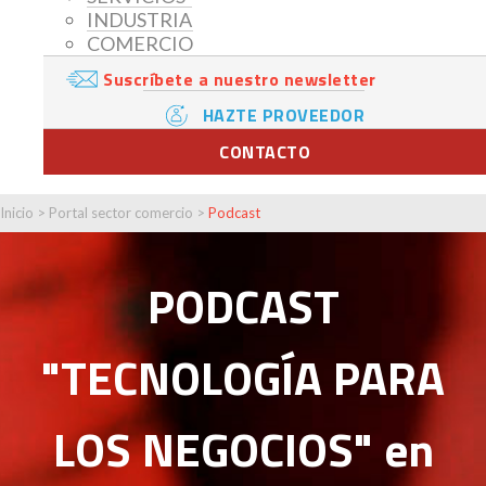
INDUSTRIA
COMERCIO
Suscríbete a nuestro newsletter
HAZTE PROVEEDOR
CONTACTO
Inicio
>
Portal sector comercio
>
Podcast
PODCAST
"TECNOLOGÍA PARA
LOS NEGOCIOS" en