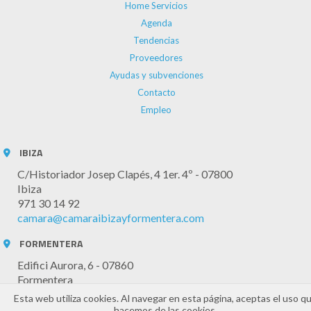
Home Servicios
Agenda
Tendencias
Proveedores
Ayudas y subvenciones
Contacto
Empleo
IBIZA
C/Historiador Josep Clapés, 4 1er. 4º - 07800
Ibiza
971 30 14 92
camara@camaraibizayformentera.com
FORMENTERA
Edifici Aurora, 6 - 07860
Formentera
971 32 20 61
Esta web utiliza cookies. Al navegar en esta página, aceptas el uso q
camaraformentera@cceif.es
hacemos de las cookies.