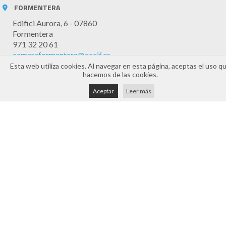
FORMENTERA
Edifici Aurora, 6 - 07860
Formentera
971 32 20 61
camaraformentera@cceif.es
Esta web utiliza cookies. Al navegar en esta página, aceptas el uso q
Horario Atención
hacemos de las cookies.
Atención telefónica y online: 8:30h a 14:30h (de lunes a
Aceptar
Leer más
viernes)
Presencial mediante cita previa
Aviso legal
Política de cookies