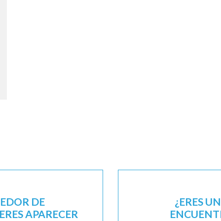
EEDOR DE
¿ERES U
IERES APARECER
ENCUENTR