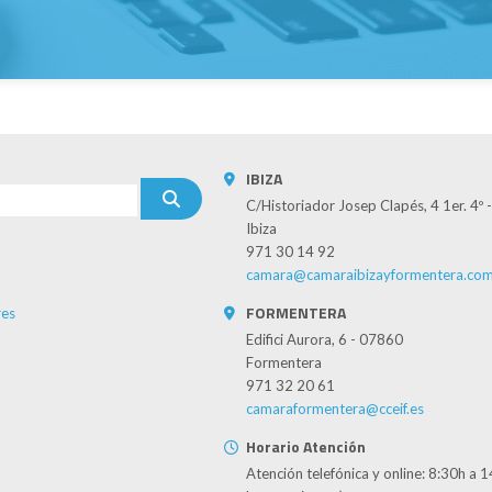
IBIZA
C/Historiador Josep Clapés, 4 1er. 4º
Ibiza
971 30 14 92
camara@camaraibizayformentera.co
FORMENTERA
es
Edifici Aurora, 6 - 07860
Formentera
971 32 20 61
camaraformentera@cceif.es
Horario Atención
Atención telefónica y online: 8:30h a 