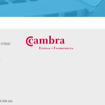
 - 07800
m
14:30h (de