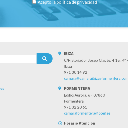
Acepto la
política de privacidad
IBIZA
C/Historiador Josep Clapés, 4 1er. 4º
Ibiza
971 30 14 92
camara@camaraibizayformentera.co
FORMENTERA
es
Edifici Aurora, 6 - 07860
Formentera
971 32 20 61
camaraformentera@cceif.es
Horario Atención