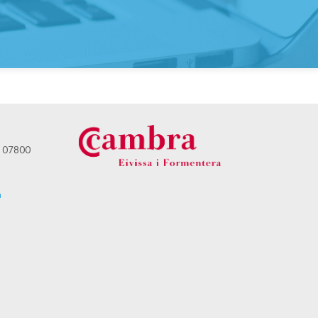
 - 07800
m