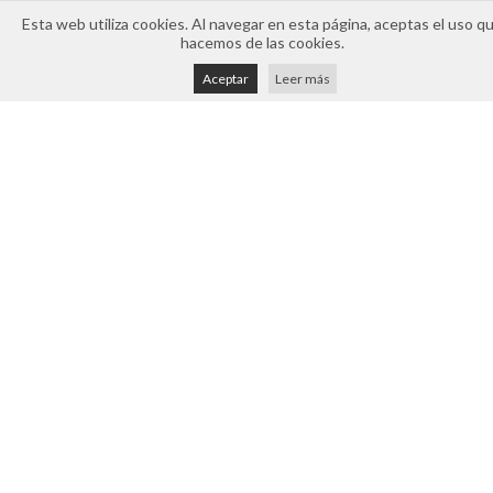
971 32 20 61
Esta web utiliza cookies. Al navegar en esta página, aceptas el uso q
camaraformentera@cceif.es
hacemos de las cookies.
Horario Atención
Aceptar
Leer más
Atención telefónica y online: 8:30h a 14:30h (de lunes a
viernes)
Presencial mediante cita previa
Aviso legal
Política de cookies
Política de privacidad