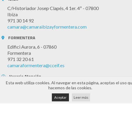
C/Historiador Josep Clapés, 4 1er. 4º - 07800
Ibiza
971 30 14 92
camara@camaraibizayformentera.com
FORMENTERA
Edifici Aurora, 6 - 07860
Formentera
971 32 20 61
camaraformentera@cceif.es
Horario Atención
Esta web utiliza cookies. Al navegar en esta página, aceptas el uso q
Atención telefónica y online: 8:30h a 14:30h (de lunes a
hacemos de las cookies.
viernes)
Presencial mediante cita previa
Aceptar
Leer más