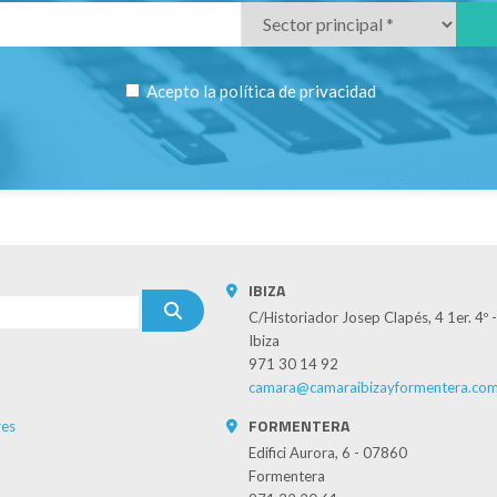
Acepto la
política de privacidad
IBIZA
C/Historiador Josep Clapés, 4 1er. 4º
Ibiza
971 30 14 92
camara@camaraibizayformentera.co
FORMENTERA
es
Edifici Aurora, 6 - 07860
Formentera