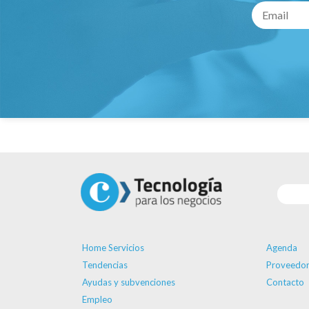
Home Servicios
Agenda
Tendencias
Proveedor
Ayudas y subvenciones
Contacto
Empleo