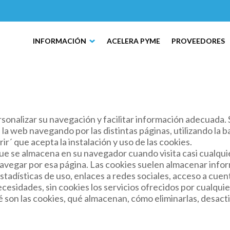
INFORMACIÓN
ACELERA PYME
PROVEEDORES
sonalizar su navegación y facilitar información adecuada.
n la web navegando por las distintas páginas, utilizando la
ir´ que acepta la instalación y uso de las cookies.
e se almacena en su navegador cuando visita casi cualquie
navegar por esa página. Las cookies suelen almacenar info
tadísticas de uso, enlaces a redes sociales, acceso a cuenta
 necesidades, sin cookies los servicios ofrecidos por cualq
son las cookies, qué almacenan, cómo eliminarlas, desactiva