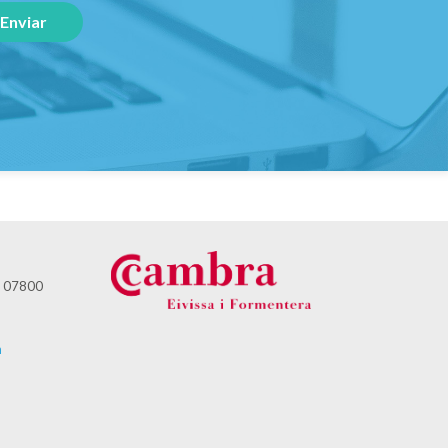
 - 07800
m