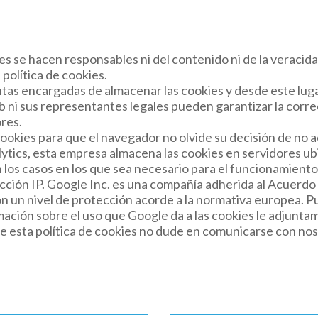
es se hacen responsables ni del contenido ni de la veracida
política de cookies.
as encargadas de almacenar las cookies y desde este luga
b ni sus representantes legales pueden garantizar la corre
res.
cookies para que el navegador no olvide su decisión de no 
alytics, esta empresa almacena las cookies en servidores 
los casos en los que sea necesario para el funcionamiento d
cción IP. Google Inc. es una compañía adherida al Acuerd
on un nivel de protección acorde a la normativa europea. P
rmación sobre el uso que Google da a las cookies le adjunta
e esta política de cookies no dude en comunicarse con noso