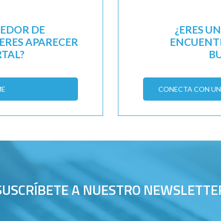
EEDOR DE
¿ERES U
IERES APARECER
ENCUENTR
RTAL?
B
ME
CONECTA CON UN 
SUSCRÍBETE A NUESTRO NEWSLETTE