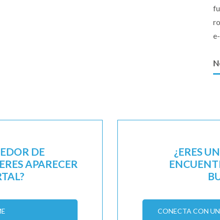
f
r
e
N
EEDOR DE
¿ERES U
IERES APARECER
ENCUENTR
RTAL?
B
ME
CONECTA CON UN 