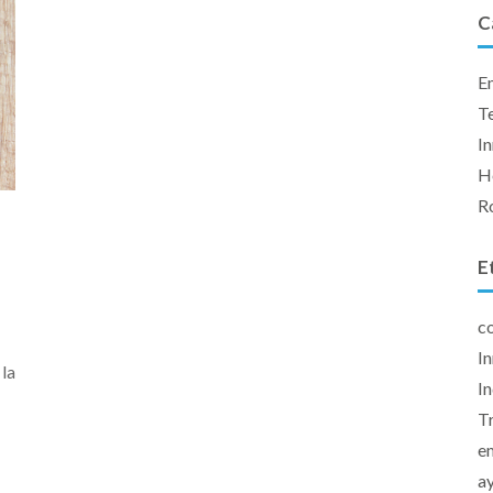
C
E
T
I
H
R
E
c
I
 la
In
T
e
a