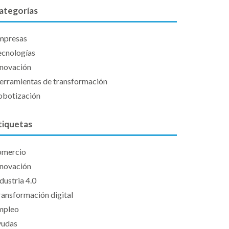
ategorías
mpresas
ecnologías
nnovación
erramientas de transformación
obotización
tiquetas
omercio
nnovación
dustria 4.0
ransformación digital
mpleo
yudas