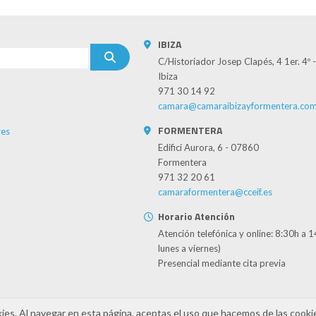
IBIZA
C/Historiador Josep Clapés, 4 1er. 4º
Ibiza
971 30 14 92
camara@camaraibizayformentera.co
FORMENTERA
es
Edifici Aurora, 6 - 07860
Formentera
971 32 20 61
camaraformentera@cceif.es
Horario Atención
Atención telefónica y online: 8:30h a 
lunes a viernes)
Presencial mediante cita previa
kies. Al navegar en esta página, aceptas el uso que hacemos de las cooki
cidad