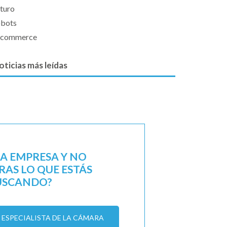
uturo
obots
-commerce
oticias más leídas
NA EMPRESA Y NO
AS LO QUE ESTÁS
USCANDO?
ESPECIALISTA DE LA CÁMARA