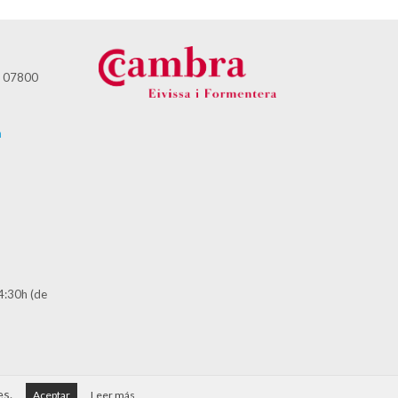
 - 07800
m
14:30h (de
es.
Aceptar
Leer más