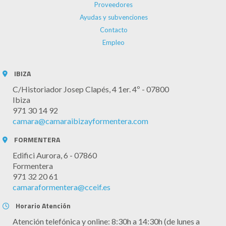
Proveedores
Ayudas y subvenciones
Contacto
Empleo
IBIZA
C/Historiador Josep Clapés, 4 1er. 4º - 07800
Ibiza
971 30 14 92
camara@camaraibizayformentera.com
FORMENTERA
Edifici Aurora, 6 - 07860
Formentera
971 32 20 61
camaraformentera@cceif.es
Horario Atención
Atención telefónica y online: 8:30h a 14:30h (de lunes a