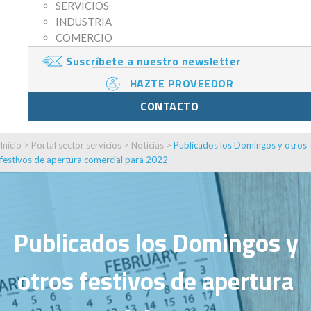
SERVICIOS
INDUSTRIA
COMERCIO
Suscríbete a nuestro newsletter
HAZTE PROVEEDOR
CONTACTO
Inicio
>
Portal sector servicios
>
Noticias
>
Publicados los Domingos y otros
festivos de apertura comercial para 2022
Publicados los Domingos y
otros festivos de apertura