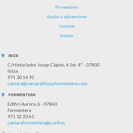
Proveedores
Ayudas y subvenciones
Contacto
Empleo
IBIZA
C/Historiador Josep Clapés, 4 1er. 4º - 07800
Ibiza
971 30 14 92
camara@camaraibizayformentera.com
FORMENTERA
Edifici Aurora, 6 - 07860
Formentera
971 32 20 61
camaraformentera@cceif.es