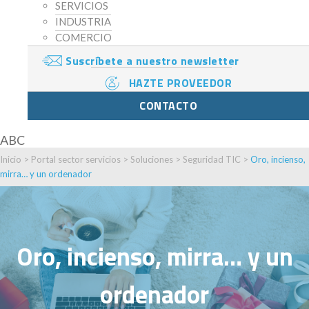
SERVICIOS
INDUSTRIA
COMERCIO
Suscríbete a nuestro newsletter
HAZTE PROVEEDOR
CONTACTO
ABC
Inicio
>
Portal sector servicios
>
Soluciones
>
Seguridad TIC
>
Oro, incienso,
mirra… y un ordenador
Oro, incienso, mirra… y un
ordenador