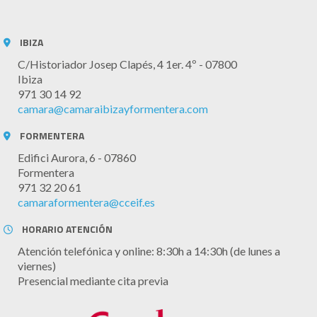
IBIZA
C/Historiador Josep Clapés, 4 1er. 4º - 07800
Ibiza
971 30 14 92
camara@camaraibizayformentera.com
FORMENTERA
Edifici Aurora, 6 - 07860
Formentera
971 32 20 61
camaraformentera@cceif.es
HORARIO ATENCIÓN
Atención telefónica y online: 8:30h a 14:30h (de lunes a
viernes)
Presencial mediante cita previa