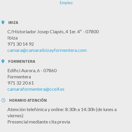
Empleo
IBIZA
C/Historiador Josep Clapés, 4 1er. 4º - 07800
Ibiza
971 30 14 92
camara@camaraibizayformentera.com
FORMENTERA
Edifici Aurora, 6 - 07860
Formentera
971 32 20 61
camaraformentera@cceif.es
HORARIO ATENCIÓN
Atención telefónica y online: 8:30h a 14:30h (de lunes a
viernes)
Presencial mediante cita previa