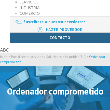
SERVICIOS
INDUSTRIA
COMERCIO
Suscríbete a nuestro newsletter
HAZTE PROVEEDOR
CONTACTO
ABC
Inicio
>
Portal sector servicios
>
Soluciones
>
Seguridad TIC
>
Ordenador
comprometido
Ordenador comprometido