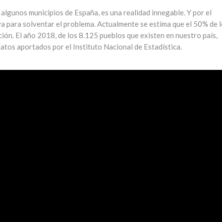
e algunos municipios de España, es una realidad innegable. Y por el
va para solventar el problema. Actualmente se estima que el 50% de 
ción. El año 2018, de los 8.125 pueblos que existen en nuestro país,
tos aportados por el Instituto Nacional de Estadística.