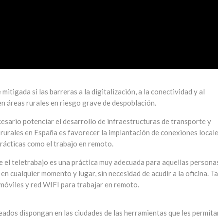
itigada si las barreras a la digitalización, a la conectividad y al
en áreas rurales en riesgo grave de despoblación.
esario potenciar el desarrollo de infraestructuras de transporte y
s rurales en España es favorecer la implantación de conexiones local
rácticas como el trabajo en remoto.
 el teletrabajo es una práctica muy adecuada para aquellas persona
en cualquier momento y lugar, sin necesidad de acudir a la oficina. T
móviles y red WIFI para trabajar en remoto.
leados dispongan en las ciudades de las herramientas que les permita