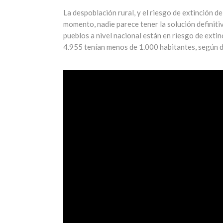
La despoblación rural, y el riesgo de extinción d
momento, nadie parece tener la solución definiti
pueblos a nivel nacional están en riesgo de extin
4.955 tenían menos de 1.000 habitantes, según da