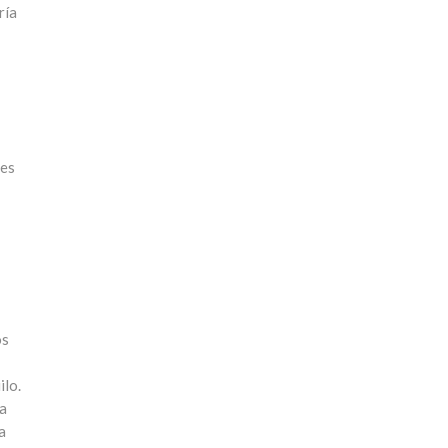
ría
 es
os
ilo.
a
a