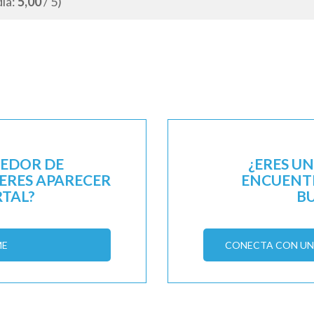
dia:
5,00
/ 5)
EEDOR DE
¿ERES U
IERES APARECER
ENCUENTR
RTAL?
B
ME
CONECTA CON UN 