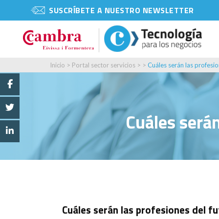
SUSCRÍBETE A NUESTRO NEWSLETTER
Inicio
>
Portal sector servicios
> >
Cuáles serán las profesi
Cuáles serán
Cuáles serán las profesiones del f