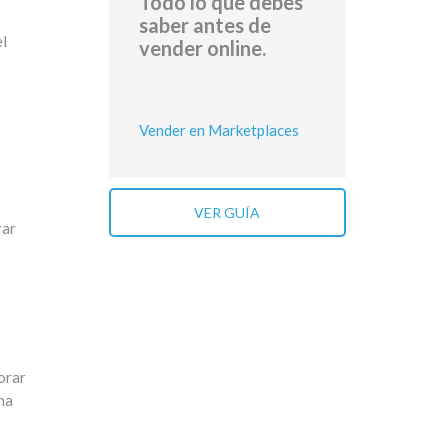
Todo lo que debes
saber antes de
el
vender online.
Vender en Marketplaces
VER GUÍA
rar
orar
na