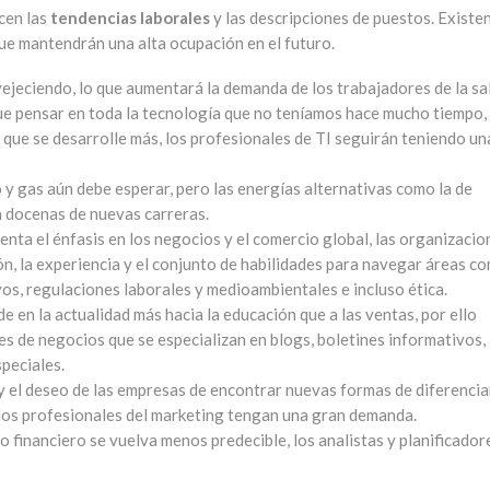
cen las
tendencias laborales
y las descripciones de puestos. Existe
e mantendrán una alta ocupación en el futuro.
vejeciendo, lo que aumentará la demanda de los trabajadores de la sa
que pensar en toda la tecnología que no teníamos hace mucho tiempo,
que se desarrolle más, los profesionales de TI seguirán teniendo un
eo y gas aún debe esperar, pero las energías alternativas como la de
n docenas de nuevas carreras.
enta el énfasis en los negocios y el comercio global, las organizacio
n, la experiencia y el conjunto de habilidades para navegar áreas c
vos, regulaciones laborales y medioambientales e incluso ética.
de en la actualidad más hacia la educación que a las ventas, por ello
s de negocios que se especializan en blogs, boletines informativos,
speciales.
y el deseo de las empresas de encontrar nuevas formas de diferencia
 los profesionales del marketing tengan una gran demanda.
ro financiero se vuelva menos predecible, los analistas y planificador