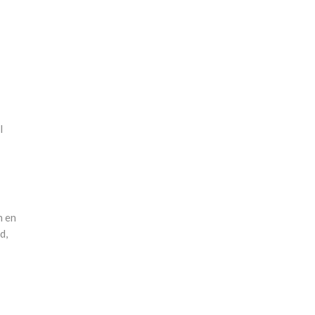
l
n en
d,