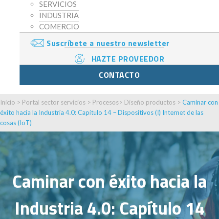
SERVICIOS
INDUSTRIA
COMERCIO
Suscríbete a nuestro newsletter
HAZTE PROVEEDOR
CONTACTO
Inicio
>
Portal sector servicios
>
Procesos
>
Diseño productos
>
Caminar con
éxito hacia la Industria 4.0: Capítulo 14 – Dispositivos (I) Internet de las
cosas (IoT)
Caminar con éxito hacia la
Industria 4.0: Capítulo 14