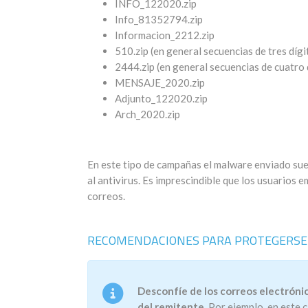
INFO_122020.zip
Info_81352794.zip
Informacion_2212.zip
510.zip (en general secuencias de tres dígi
2444.zip (en general secuencias de cuatro 
MENSAJE_2020.zip
Adjunto_122020.zip
Arch_2020.zip
En este tipo de campañas el malware enviado suel
al antivirus. Es imprescindible que los usuarios 
correos.
RECOMENDACIONES PARA PROTEGERSE 
Desconfíe de los correos electrónico
del remitente.
Por ejemplo, en este 