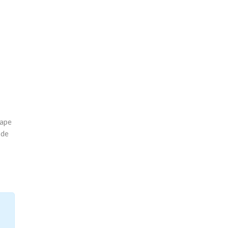
cape
 de