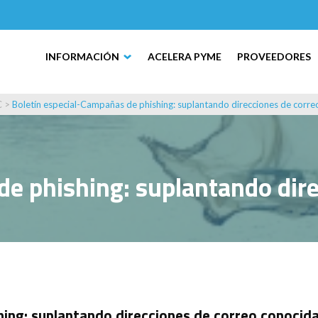
INFORMACIÓN
ACELERA PYME
PROVEEDORES
C
>
Boletín especial-Campañas de phishing: suplantando direcciones de corre
de phishing: suplantando dire
hing: suplantando direcciones de correo conocid