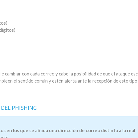
tos)
dígitos)
e cambiar con cada correo y cabe la posibilidad de que el ataque es
empleen el sentido común y estén alerta ante la recepción de este tipo
DEL PHISHING
s en los que se añada una dirección de correo distinta a la real
caso: