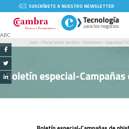
SUSCRÍBETE A NUESTRO NEWSLETTER
ABC
Inicio
>
Portal sector servicios
>
Soluciones
>
Seguridad TI
Boletín especial-Campañas 
Boletín especial-Campañas de phis