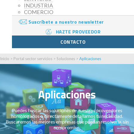
INDUSTRIA
COMERCIO
Suscríbete a nuestro newsletter
HAZTE PROVEEDOR
CONTACTO
Inicio
>
Portal sector servicios
>
Soluciones
>
Aplicaciones
Aplicaciones
Puedes buscar las soluciones de nuestros proveedores
homologados o directamente detallarnos tu necesidad.
Buscaremos las mejores empresas que puedan resolverla, sin
compromiso.