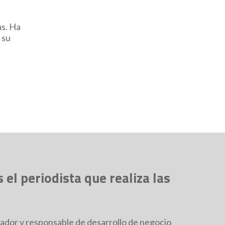
as. Ha
 su
 el periodista que realiza las
ador y responsable de desarrollo de negocio