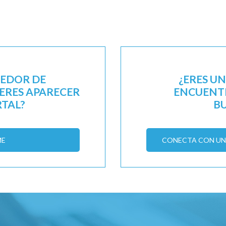
EEDOR DE
¿ERES U
IERES APARECER
ENCUENTR
RTAL?
B
ME
CONECTA CON UN 