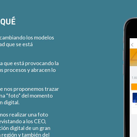
 QUÉ
 cambiando los modelos
dad que se está
ra que está provocando la
s procesos y abracen lo
e nos proponemos trazar
una “foto” del momento
 digital.
os realizar una foto
evistando a los CEO,
ión digital de un gran
 región y también del