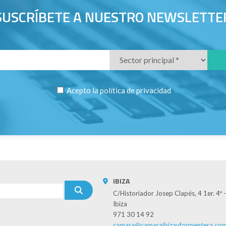
SUSCRÍBETE A NUESTRO NEWSLETTE
Acepto la
política de privacidad
IBIZA
C/Historiador Josep Clapés, 4 1er. 4º
Ibiza
971 30 14 92
camara@camaraibizayformentera.co