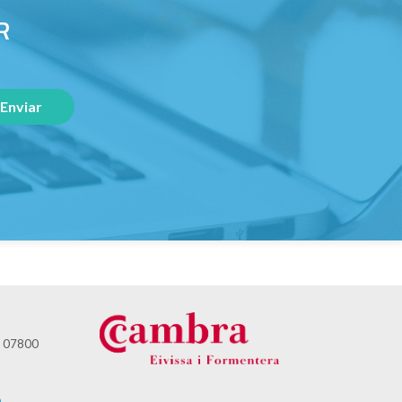
R
 - 07800
m