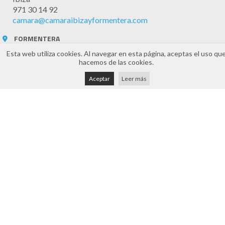
971 30 14 92
camara@camaraibizayformentera.com
FORMENTERA
Esta web utiliza cookies. Al navegar en esta página, aceptas el uso qu
Edifici Aurora, 6 - 07860
hacemos de las cookies.
Formentera
971 32 20 61
Aceptar
Leer más
camaraformentera@cceif.es
Horario Atención
Atención telefónica y online: 8:30h a 14:30h (de lunes a
viernes)
Presencial mediante cita previa