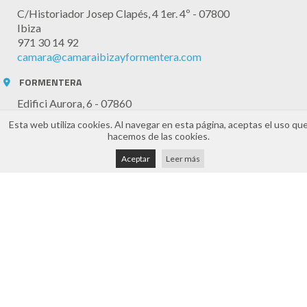
C/Historiador Josep Clapés, 4 1er. 4º - 07800
Ibiza
971 30 14 92
camara@camaraibizayformentera.com
FORMENTERA
Edifici Aurora, 6 - 07860
Formentera
Esta web utiliza cookies. Al navegar en esta página, aceptas el uso qu
971 32 20 61
hacemos de las cookies.
camaraformentera@cceif.es
Aceptar
Leer más
Horario Atención
Atención telefónica y online: 8:30h a 14:30h (de lunes a
viernes)
Presencial mediante cita previa