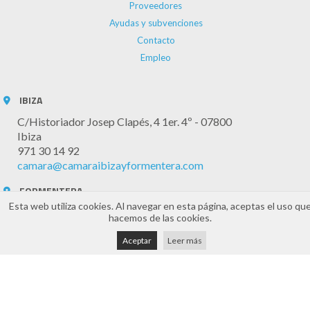
Proveedores
Ayudas y subvenciones
Contacto
Empleo
IBIZA
C/Historiador Josep Clapés, 4 1er. 4º - 07800
Ibiza
971 30 14 92
camara@camaraibizayformentera.com
FORMENTERA
Esta web utiliza cookies. Al navegar en esta página, aceptas el uso qu
Edifici Aurora, 6 - 07860
hacemos de las cookies.
Formentera
971 32 20 61
Aceptar
Leer más
camaraformentera@cceif.es
Horario Atención
Atención telefónica y online: 8:30h a 14:30h (de lunes a