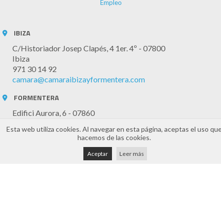
Empleo
IBIZA
C/Historiador Josep Clapés, 4 1er. 4º - 07800
Ibiza
971 30 14 92
camara@camaraibizayformentera.com
FORMENTERA
Edifici Aurora, 6 - 07860
Formentera
Esta web utiliza cookies. Al navegar en esta página, aceptas el uso qu
971 32 20 61
hacemos de las cookies.
camaraformentera@cceif.es
Aceptar
Leer más
Horario Atención
Atención telefónica y online: 8:30h a 14:30h (de lunes a
viernes)
Presencial mediante cita previa