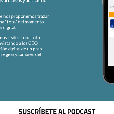
s procesos y abracen lo
e nos proponemos trazar
una “foto” del momento
 digital.
os realizar una foto
evistando a los CEO,
ión digital de un gran
 región y también del
SUSCRÍBETE AL PODCAST