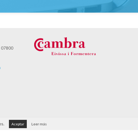
 - 07800
m
14:30h (de
es.
Aceptar
Leer más