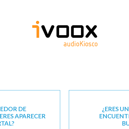
EEDOR DE
¿ERES U
IERES APARECER
ENCUENTR
RTAL?
B