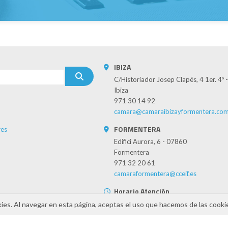
IBIZA
C/Historiador Josep Clapés, 4 1er. 4º
Ibiza
971 30 14 92
camara@camaraibizayformentera.co
FORMENTERA
es
Edifici Aurora, 6 - 07860
Formentera
971 32 20 61
camaraformentera@cceif.es
Horario Atención
Atención telefónica y online: 8:30h a 
kies. Al navegar en esta página, aceptas el uso que hacemos de las cooki
lunes a viernes)
Presencial mediante cita previa