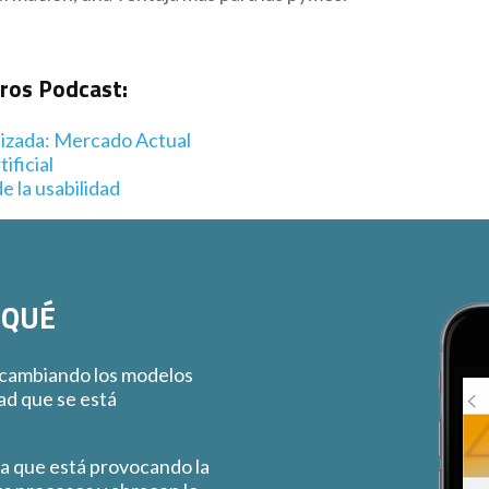
tros Podcast:
lizada: Mercado Actual
ificial
e la usabilidad
 QUÉ
 cambiando los modelos
dad que se está
ra que está provocando la