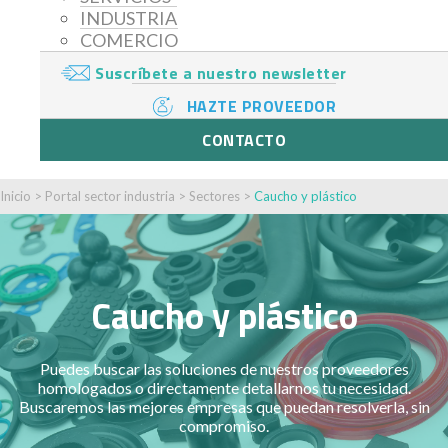
INDUSTRIA
COMERCIO
Suscríbete a nuestro newsletter
HAZTE PROVEEDOR
CONTACTO
Inicio
>
Portal sector industria
>
Sectores
>
Caucho y plástico
Caucho y plástico
Puedes buscar las soluciones de nuestros proveedores
homologados o directamente detallarnos tu necesidad.
Buscaremos las mejores empresas que puedan resolverla, sin
compromiso.