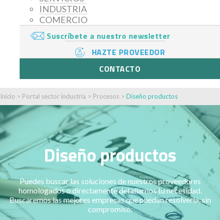
INDUSTRIA
COMERCIO
Suscríbete a nuestro newsletter
HAZTE PROVEEDOR
CONTACTO
Inicio
>
Portal sector industria
>
Procesos
>
Diseño productos
Diseño productos
Puedes buscar las soluciones de nuestros proveedores
homologados o directamente detallarnos tu necesidad.
Buscaremos las mejores empresas que puedan resolverla, sin
compromiso.