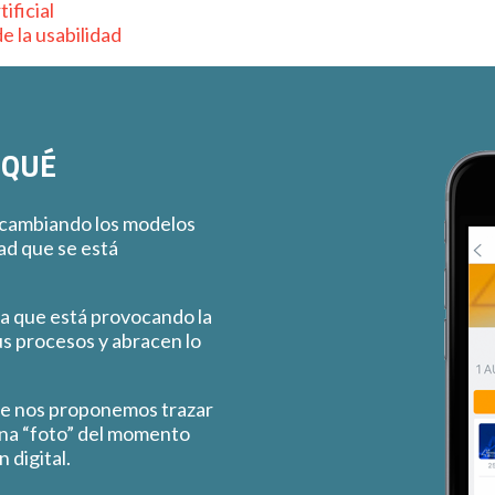
ificial
e la usabilidad
 QUÉ
 cambiando los modelos
dad que se está
ra que está provocando la
s procesos y abracen lo
e nos proponemos trazar
una “foto” del momento
 digital.