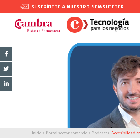
SUSCRÍBETE A NUESTRO NEWSLETTER
Inicio
>
Portal sector comercio
>
Podcast
>
Accesibilidad en