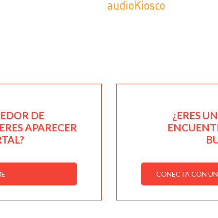
EEDOR DE
¿ERES U
IERES APARECER
ENCUENTR
RTAL?
B
ME
CONECTA CON UN 