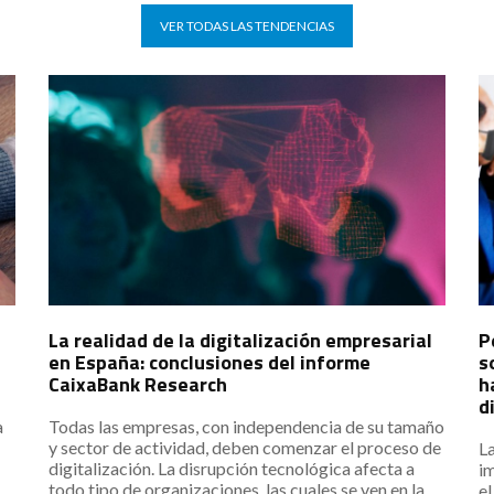
VER TODAS LAS TENDENCIAS
La realidad de la digitalización empresarial
P
en España: conclusiones del informe
s
CaixaBank Research
h
d
a
Todas las empresas, con independencia de su tamaño
y sector de actividad, deben comenzar el proceso de
La
digitalización. La disrupción tecnológica afecta a
im
todo tipo de organizaciones, las cuales se ven en la
e