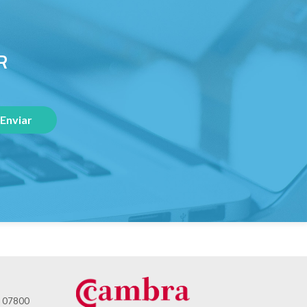
R
 - 07800