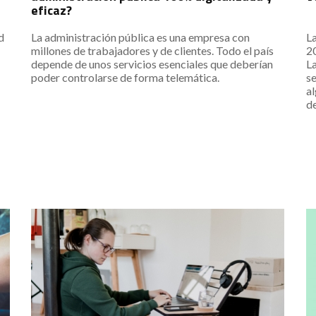
eficaz?
d
La administración pública es una empresa con
La
millones de trabajadores y de clientes. Todo el país
20
depende de unos servicios esenciales que deberían
La
poder controlarse de forma telemática.
s
a
de