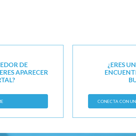
EEDOR DE
¿ERES U
IERES APARECER
ENCUENTR
RTAL?
B
ME
CONECTA CON UN 