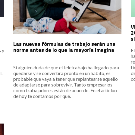
V
2
s
Las nuevas fórmulas de trabajo serán una
norma antes de lo que la mayoría imagina
s y
E
ha
re
Si alguien duda de que el teletrabajo ha llegado para
ti
quedarse y se convertirá pronto en un hábito, es
l.
de
probable que vaya a tener que replantearse aquello
co
de adaptarse para sobrevivir. Tanto empresarios
como trabajadores están de acuerdo. En el artícluo
de hoy te contamos por qué.