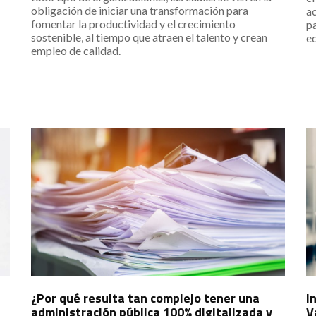
obligación de iniciar una transformación para
ac
fomentar la productividad y el crecimiento
p
sostenible, al tiempo que atraen el talento y crean
eq
empleo de calidad.
¿Por qué resulta tan complejo tener una
I
administración pública 100% digitalizada y
V