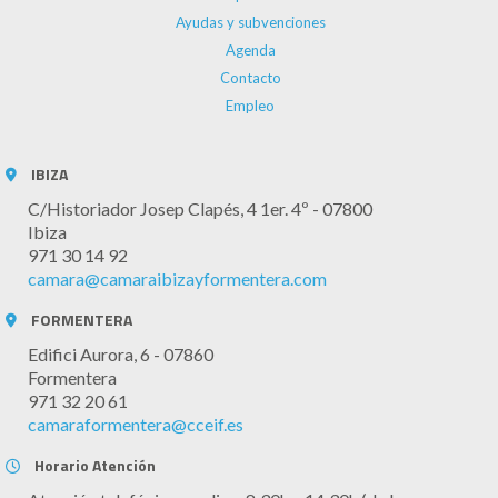
Ayudas y subvenciones
Agenda
Contacto
Empleo
IBIZA
C/Historiador Josep Clapés, 4 1er. 4º - 07800
Ibiza
971 30 14 92
camara@camaraibizayformentera.com
FORMENTERA
Edifici Aurora, 6 - 07860
Formentera
971 32 20 61
camaraformentera@cceif.es
Horario Atención