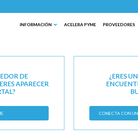
INFORMACIÓN
ACELERA PYME
PROVEEDORES
EEDOR DE
¿ERES U
IERES APARECER
ENCUENTR
RTAL?
B
ME
CONECTA CON UN 