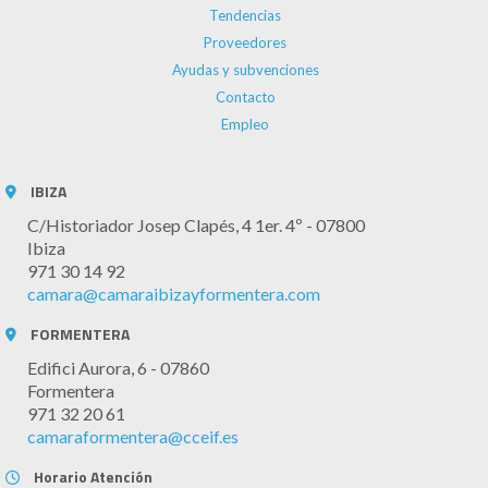
Tendencias
Proveedores
Ayudas y subvenciones
Contacto
Empleo
IBIZA
C/Historiador Josep Clapés, 4 1er. 4º - 07800
Ibiza
971 30 14 92
camara@camaraibizayformentera.com
FORMENTERA
Edifici Aurora, 6 - 07860
Formentera
971 32 20 61
camaraformentera@cceif.es
Horario Atención