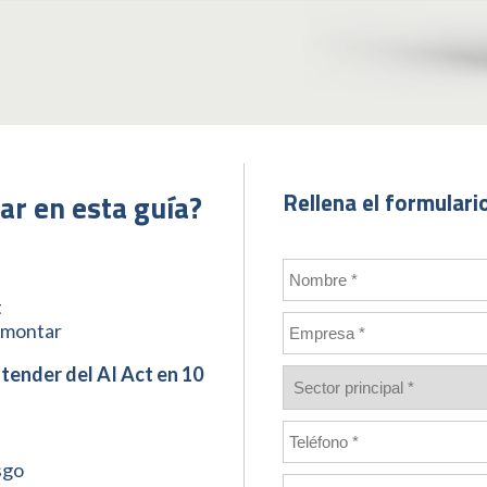
r en esta guía?
Rellena el formulari
t
smontar
tender del AI Act en 10
sgo