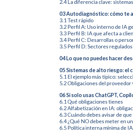
2.4 La diferencia clave: sistema
03 Autodiagnóstico: cómo te 
3.1 Test rápido
3.2 Perfil A: Uso interno de IA g
3.3 Perfil B: IA que afecta a cli
3.4 Perfil C: Desarrollas o perso
3.5 Perfil D: Sectores regulados
04 Lo que no puedes hacer de
05 Sistemas de alto riesgo: el
5.1 El ejemplo más típico: selec
5.2 Obligaciones del proveedor 
06 Si solo usas ChatGPT, Copil
6.1 Qué obligaciones tienes
6.2 Alfabetización en IA: obliga
6.3 Cuándo debes avisar de que 
6.4 ¿Qué NO debes meter en un
6.5 Política interna mínima de IA