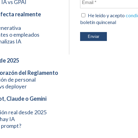
s IA vs GPAI
afecta realmente
He leído y acepto
condi
boletín quincenal
enerativa
entes o empleados
nalizas IA
sde 2025
 corazón del Reglamento
ción de personal
vs deployer
ot, Claude o Gemini
ción real desde 2025
hay IA
 prompt?