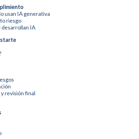
mplimiento
lo usan IA generativa
lto riesgo
 desarrollan IA
ostarte
?
iesgos
ación
 revisión final
s
o